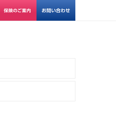
ホーム
保険
サイクルライド保険
ミニ
スタンダード
シニア
方針
個人情報保護方針
反社会勢力に対する基本方針